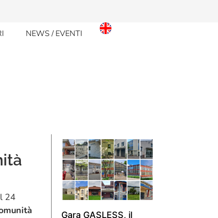
RI
NEWS / EVENTI
nità
l 24
Comunità
Gara GASLESS, il