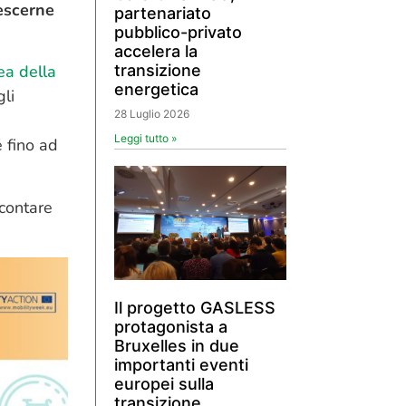
escerne
partenariato
pubblico-privato
accelera la
ea della
transizione
energetica
gli
28 Luglio 2026
Leggi tutto »
e fino ad
ccontare
Il progetto GASLESS
protagonista a
Bruxelles in due
importanti eventi
europei sulla
transizione